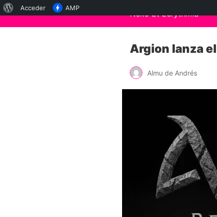
Acerca
Acceder
AMP
Neko Et Eurythmia
de
WordPress
Argion lanza e
Almu de Andrés