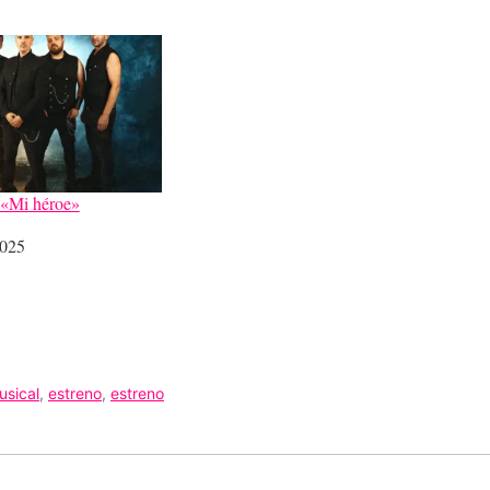
 «Mi héroe»
2025
usical
,
estreno
,
estreno