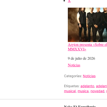
X
Argion presenta «Sobre e
MMXXVI»
Fecha
9 de julio de 2026
Respecto a
Noticias
Categorías:
Noticias
Etiquetas:
adelanto
,
adelan
musical
,
musica
,
novedad
,
Neko Et Eurythmia