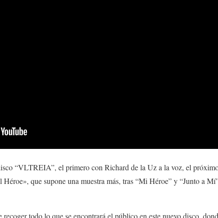
disco
“VLTREIA”
, el primero con
Richard de la Uz
a la voz, el próxim
l Héroe»
, que supone una muestra más, tras
“Mi Héroe”
y
“Junto a Mí
e recoger todo lo que se encontrará el público en este nuevo disco, don