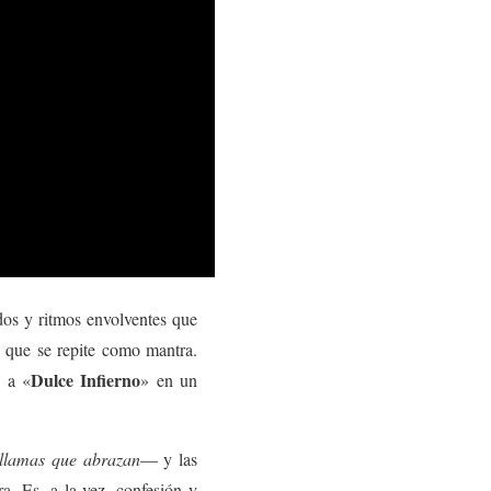
dos y ritmos envolventes que
e que se repite como mantra.
Dulce Infierno
n a «
» en un
 llamas que abrazan
— y las
a. Es, a la vez, confesión y