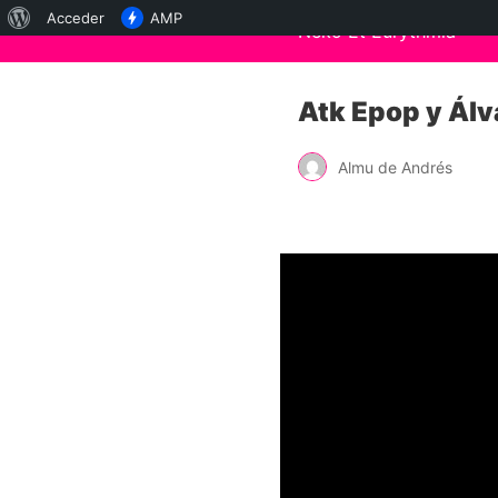
Acerca
Acceder
AMP
Neko Et Eurythmia
de
WordPress
Atk Epop y Álv
Almu de Andrés