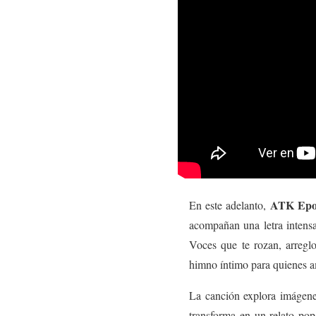
ATK Ep
En este adelanto,
acompañan una letra intensa
Voces que te rozan, arregl
himno íntimo para quienes a
La canción explora imágen
transforma en un relato pop