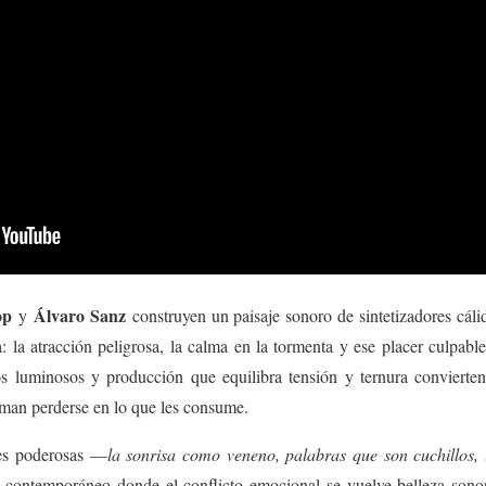
op
Álvaro Sanz
y
construyen un paisaje sonoro de sintetizadores cáli
: la atracción peligrosa, la calma en la tormenta y ese placer culpabl
os luminosos y producción que equilibra tensión y ternura convierte
man perderse en lo que les consume.
es poderosas —
la sonrisa como veneno, palabras que son cuchillos,
 contemporáneo donde el conflicto emocional se vuelve belleza sonor