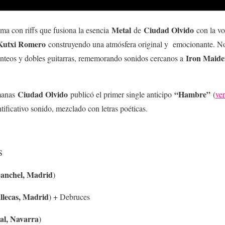
Metal
Ciudad Olvido
ma con riffs que fusiona la esencia
de
con la vo
Kutxi Romero
construyendo una atmósfera original y emocionante. No
Iron Maide
nteos y dobles guitarras, rememorando sonidos cercanos a
Ciudad Olvido
“Hambre”
manas
publicó el primer single anticipo
(
ve
tificativo sonido, mezclado con letras poéticas.
S
anchel, Madrid
)
llecas, Madrid
) + Debruces
al, Navarra
)