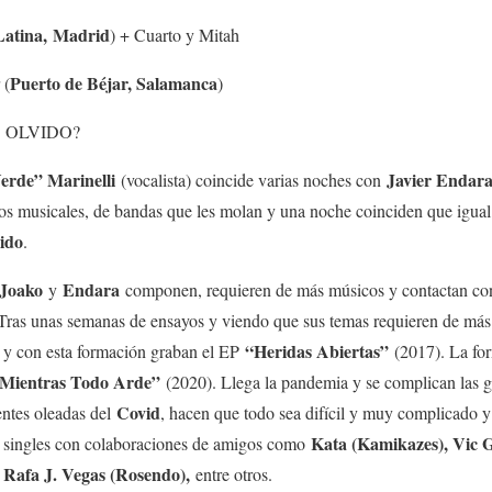
atina,
Madrid
) + Cuarto y Mitah
Puerto de Béjar, Salamanca
 (
)
 OLVIDO?
erde” Marinelli
Javier Endar
(vocalista) coincide varias noches con
os musicales, de bandas que les molan y una noche coinciden que igual
ido
.
Joako
Endara
y
componen, requieren de más músicos y contactan c
 Tras unas semanas de ensayos y viendo que sus temas requieren de más
“Heridas Abiertas”
) y con esta formación graban el EP
(2017). La for
Mientras Todo Arde”
(2020). Llega la pandemia y se complican las gi
Covid
rentes oleadas del
, hacen que todo sea difícil y muy complicado y
Kata (Kamikazes), Vic
s singles con colaboraciones de amigos como
Rafa J. Vegas (Rosendo),
entre otros.