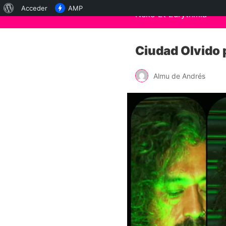
Acerca
Acceder
AMP
Neko Et Eurythmia
de
WordPress
Ciudad Olvido 
Almu de Andrés