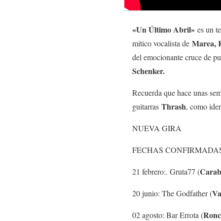
«Un Último Abril»
es un te
Marea, 
mítico vocalista de
del emocionante cruce de pu
Schenker.
Recuerda que hace unas se
Thrash
guitarras
, como iden
NUEVA GIRA
FECHAS CONFIRMADA
Carab
21 febrero:. Gruta77 (
Va
20 junio: The Godfather (
Ronc
02 agosto: Bar Errota (