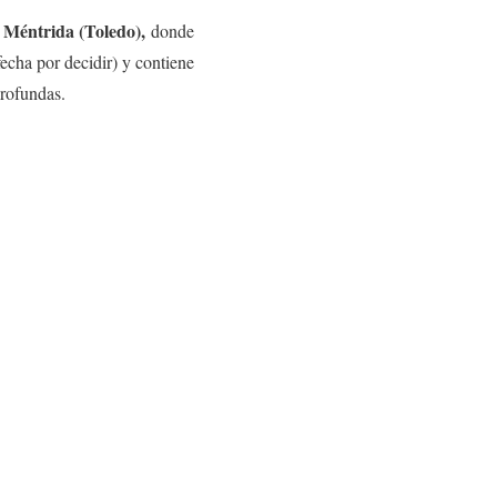
Méntrida (Toledo),
e
donde
fecha por decidir) y contiene
profundas.