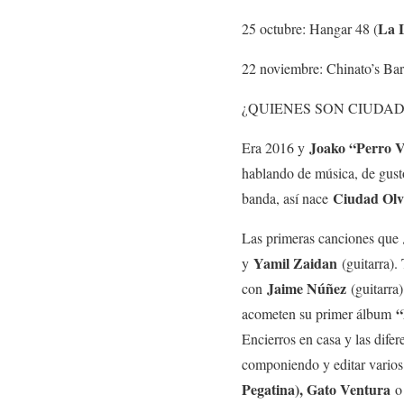
La L
25 octubre: Hangar 48 (
22 noviembre: Chinato’s Bar
¿QUIENES SON CIUDAD
Joako “Perro V
Era 2016 y
hablando de música, de gust
Ciudad Olv
banda, así nace
Las primeras canciones que
Yamil Zaidan
y
(guitarra).
Jaime Núñez
con
(guitarra
“
acometen su primer álbum
Encierros en casa y las dife
componiendo y editar vario
Pegatina), Gato Ventura
o