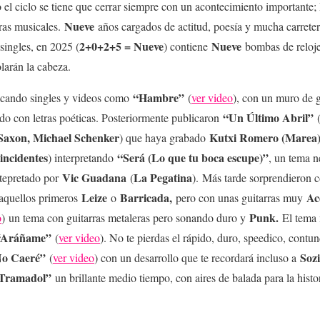
 el ciclo se tiene que cerrar siempre con un acontecimiento importante
Nueve
ras musicales.
años cargados de actitud, poesía y mucha carrete
2+0+2+5 = Nueve
Nueve
singles, en 2025 (
) contiene
bombas de relojer
larán la cabeza.
“Hambre”
icando singles y videos como
(
ver video
), con un muro de 
“Un Último Abril”
ado con letras poéticas. Posteriormente publicaron
Saxon, Michael Schenker
Kutxi Romero (Marea
) que haya grabado
incidentes
“Será (Lo que tu boca escupe)”
) interpretando
, un tema 
Vic Guadana
La Pegatina
intepretado por
(
). Más tarde sorprendieron 
Leize
Barricada,
Ac
aquellos primeros
o
pero con unas guitarras muy
Punk.
o
)
un tema con guitarras metaleras pero sonando duro y
El tema
“Aráñame”
(
ver video
). No te pierdas el rápido, duro, speedico, contu
o Caeré”
Soz
(
ver video
) con un desarrollo que te recordará incluso a
y Tramadol”
un brillante medio tiempo, con aires de balada para la histo