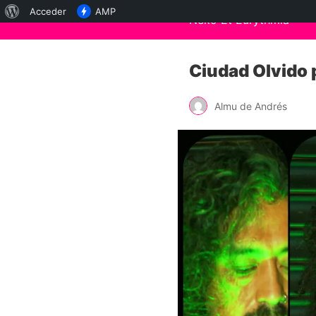
Acerca
Acceder
AMP
Neko Et Eurythmia
de
WordPress
Ciudad Olvido
Almu de Andrés