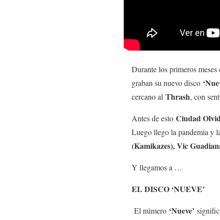
Durante los primeros meses
‘Nuev
graban su nuevo disco
Thrash
cercano al
, con sen
Ciudad Olvi
Antes de esto
Luego llego la pandemia y l
(Kamikazes), Vic Guadian
Y llegamos a …
EL DISCO ‘NUEVE’
‘Nueve’
El número
signifi