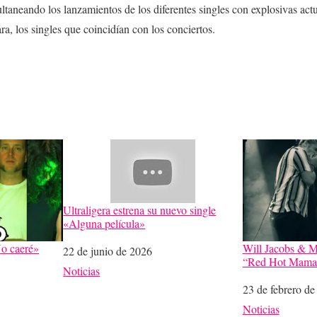
ltaneando los lanzamientos de los diferentes singles con explosivas act
a, los singles que coincidían con los conciertos.
Ultraligera estrena su nuevo single
«Alguna película»
No caeré»
Will Jacobs & M
Fecha
22 de junio de 2026
“Red Hot Mama
Respecto a
Noticias
Fecha
23 de febrero de
Respecto a
Noticias