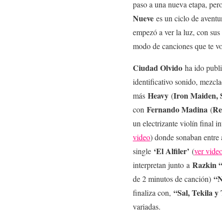
paso a una nueva etapa, pero
Nueve
es un ciclo de aventu
empezó a ver la luz, con sus 
modo de canciones que te vo
Ciudad Olvido
ha ido publ
identificativo sonido, mezcl
Heavy
Iron Maiden, 
más
(
Fernando Madina
Re
con
(
un electrizante violín final 
video
) donde sonaban entre 
‘El Alfiler’
single
(
ver vide
Razkin 
interpretan junto
a
“N
de 2 minutos de canción)
“Sal, Tekila 
finaliza con,
variadas.