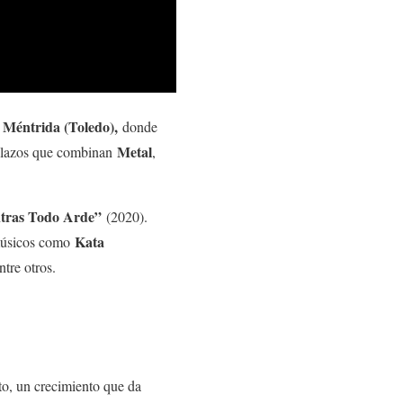
Méntrida (Toledo),
e
donde
Metal
rallazos que combinan
,
tras Todo Arde”
(2020).
Kata
 músicos como
tre otros.
nto, un crecimiento que da