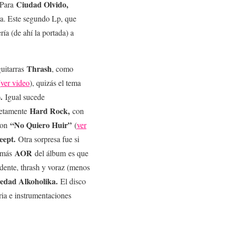
Ciudad Olvido,
; Para
ra. Este segundo Lp, que
ía (de ahí la portada) a
Thrash
guitarras
, como
(
ver video
), quizás el tema
).
Igual sucede
Hard Rock,
netamente
con
“No Quiero Huir”
con
(
ver
eept.
Otra sorpresa fue si
AOR
 más
del álbum
es que
ndente, thrash y voraz (menos
iedad Alkoholika.
El disco
ria e instrumentaciones