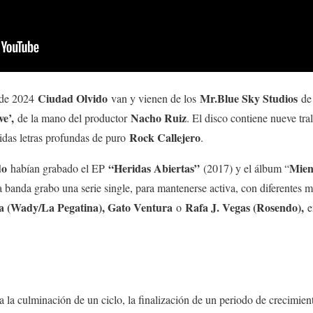
Ciudad Olvido
Mr.Blue Sky Studios
 de 2024
van y vienen de los
d
e’,
Nacho Ruiz
de la mano del productor
. El disco contiene nueve t
Rock Callejero
tidas letras profundas de puro
.
do
“Heridas Abiertas”
Mien
habían grabado el EP
(2017) y el álbum “
a banda grabo una serie single, para mantenerse activa, con diferentes
a (Wady/La Pegatina), Gato Ventura
Rafa J. Vegas (Rosendo),
o
en
ca la culminación de un ciclo, la finalización de un periodo de crecimie