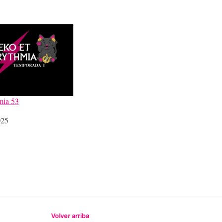
mia 53
025
Volver arriba