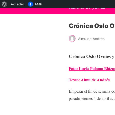
Acerca
Acceder
AMP
Neko Et Eurythmia
de
WordPress
Crónica Oslo O
Almu de Andrés
Crónica Oslo Ovnies y 
Foto: Lucía-Paloma Blázq
Texto: Almu de Andrés
Empezar el fin de semana con
pasado viernes 4 de abril ac