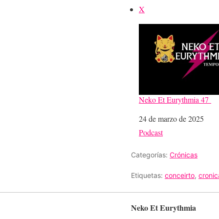
X
Neko Et Eurythmia 47
Fecha
24 de marzo de 2025
Respecto a
Podcast
Categorías:
Crónicas
Etiquetas:
conceirto
,
cronic
Neko Et Eurythmia