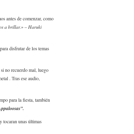
lomos antes de comenzar, como
s a brillar.»
–
Haruki
ara disfrutar de los temas
,
si no recuerdo mal, luego
etal . Tras ese audio,
mpo para la fiesta, también
Appaloosas”.
y tocaran unas últimas