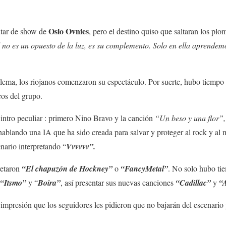
Oslo Ovnies
utar de show de
, pero el destino quiso que saltaran los p
no es un opuesto de la luz, es su complemento. Solo en ella aprendemo
ema, los riojanos comenzaron su espectáculo. Por suerte, hubo tiempo p
cos del grupo.
intro peculiar : primero Nino Bravo y la canción
“Un beso y una flor”
hablando una IA que ha sido creada para salvar y proteger al rock y al m
nario interpretando “
Vvvvvv”.
retaron
“El chapuzón de Hockney”
o
“FancyMetal”
. No solo hubo tie
“Itsmo”
y “
Boira”
, así presentar sus nuevas canciones
“Cadillac”
y
“
impresión que los seguidores les pidieron que no bajarán del escenario 