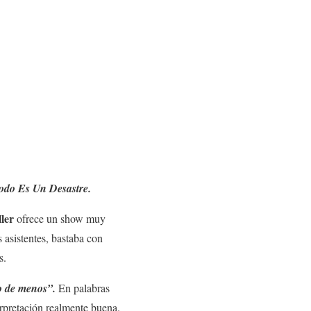
odo Es Un Desastre.
ler
ofrece un show muy
s asistentes, bastaba con
s.
o de menos”.
En palabras
erpretación realmente buena.