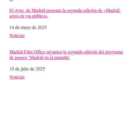
El Ayto. de Madrid presenta la segunda edición de «Madrid:
actos en vía pública»
Fecha
14 de mayo de 2025
Respecto a
Noticias
Madrid Film Office organiza la segunda edición del programa
de paseos ‘Madrid en la pantalla’
Fecha
10 de julio de 2025
Respecto a
Noticias