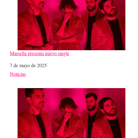
Marsella presenta nuevo single
Fecha
7 de mayo de 2025
Respecto a
Noticias