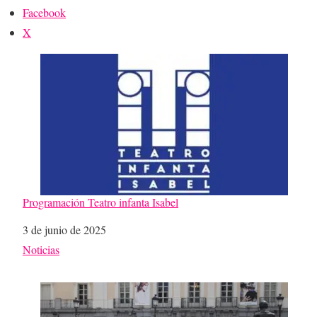
Facebook
X
Programación Teatro infanta Isabel
Fecha
3 de junio de 2025
Respecto a
Noticias