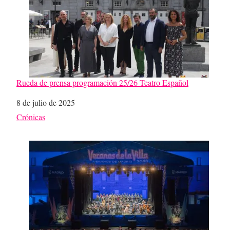
Rueda de prensa programación 25/26 Teatro Español
Fecha
8 de julio de 2025
Respecto a
Crónicas