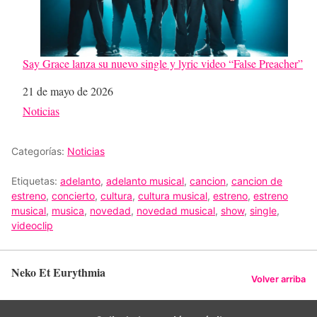
Say Grace lanza su nuevo single y lyric video “False Preacher”
Fecha
21 de mayo de 2026
Respecto a
Noticias
Categorías:
Noticias
Etiquetas:
adelanto
,
adelanto musical
,
cancion
,
cancion de
estreno
,
concierto
,
cultura
,
cultura musical
,
estreno
,
estreno
musical
,
musica
,
novedad
,
novedad musical
,
show
,
single
,
videoclip
Neko Et Eurythmia
Volver arriba