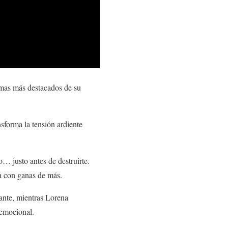
emas más destacados de su
nsforma la tensión ardiente
o… justo antes de destruirte.
a con ganas de más.
tante, mientras Lorena
 emocional.