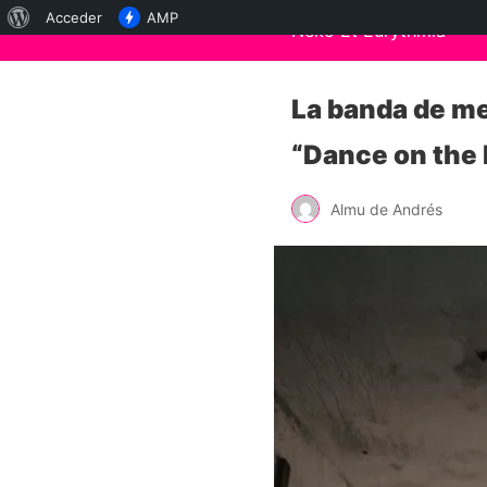
Acerca
Acceder
AMP
Neko Et Eurythmia
de
WordPress
La banda de met
“Dance on the
Almu de Andrés