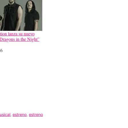
ion lanza su nuevo
“Dragons in the Night”
26
usical
,
estreno
,
estreno