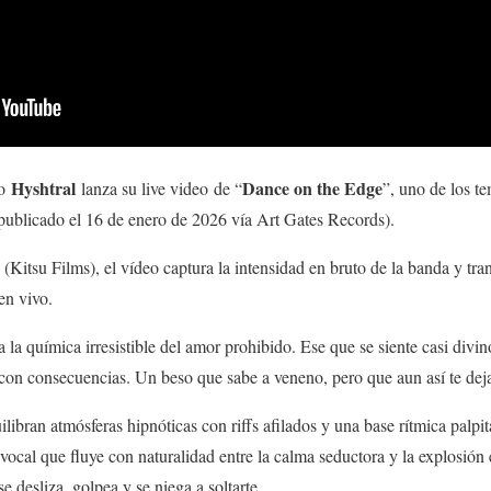
Hyshtral
Dance on the Edge
vo
lanza su live video de “
”, uno de los t
publicado el 16 de enero de 2026 vía Art Gates Records).
(Kitsu Films), el vídeo captura la intensidad en bruto de la banda y tra
en vivo.
la química irresistible del amor prohibido. Ese que se siente casi divin
 con consecuencias. Un beso que sabe a veneno, pero que aun así te dej
libran atmósferas hipnóticas con riffs afilados y una base rítmica palpi
 vocal que fluye con naturalidad entre la calma seductora y la explosión
 desliza, golpea y se niega a soltarte.