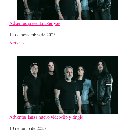
Adventus presenta «Ser yo»
Fecha
14 de noviembre de 2025
Respecto a
Noticias
Adventus lanza nuevo videoclip y single
Fecha
10 de junio de 2025