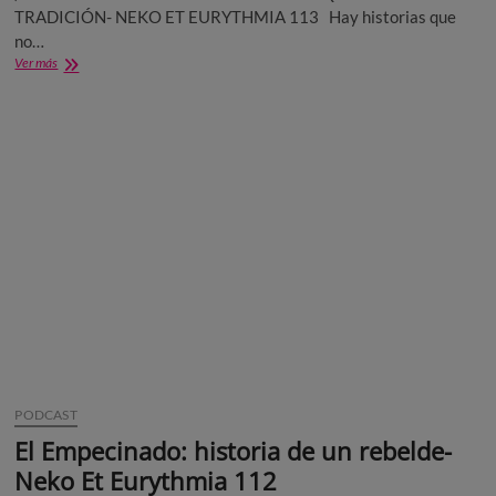
TRADICIÓN- NEKO ET EURYTHMIA 113 Hay historias que
no…
Virgen
Ver más
de
los
Desamparados:
Más
que
una
tradición-
Neko
Et
Eurythmia
113
PODCAST
El Empecinado: historia de un rebelde-
Neko Et Eurythmia 112