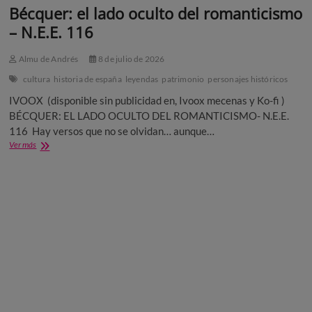
Bécquer: el lado oculto del romanticismo
– N.E.E. 116
Almu de Andrés
8 de julio de 2026
cultura
historia de españa
leyendas
patrimonio
personajes históricos
IVOOX (disponible sin publicidad en, Ivoox mecenas y Ko-fi )
BÉCQUER: EL LADO OCULTO DEL ROMANTICISMO- N.E.E.
116 Hay versos que no se olvidan… aunque…
Bécquer:
Ver más
el
lado
oculto
del
romanticismo
–
N.E.E.
116