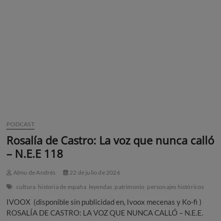
:
Historia
y
devoción
en
el
puerto
–
N.E.E.
119
PODCAST
Rosalía de Castro: La voz que nunca calló
– N.E.E 118
Almu de Andrés
22 de julio de 2026
cultura
historia de españa
leyendas
patrimonio
personajes históricos
IVOOX (disponible sin publicidad en, Ivoox mecenas y Ko-fi )
ROSALÍA DE CASTRO: LA VOZ QUE NUNCA CALLÓ – N.E.E.