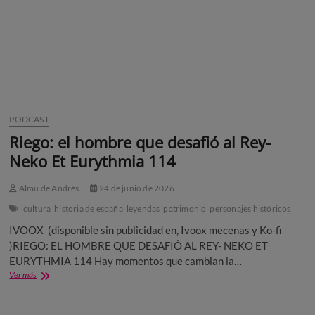
PODCAST
Riego: el hombre que desafió al Rey-
Neko Et Eurythmia 114
Almu de Andrés
24 de junio de 2026
cultura
historia de españa
leyendas
patrimonio
personajes históricos
IVOOX (disponible sin publicidad en, Ivoox mecenas y Ko-fi
)RIEGO: EL HOMBRE QUE DESAFIÓ AL REY- NEKO ET
EURYTHMIA 114 Hay momentos que cambian la…
Riego:
Ver más
el
hombre
que