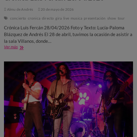
Almu de Andrés
20 de mayo de 2026
concierto
cronica
directo
gira
live
musica
presentación
show
tour
Crónica Luis Fercán 28/04/2026 Foto y Texto: Lucía-Paloma
Blázquez de Andrés El 28 de abril, tuvimos la ocasión de asistir a
la sala Villanos, donde…
Crónica
Ver más
Luis
Fercán
28/04/2026