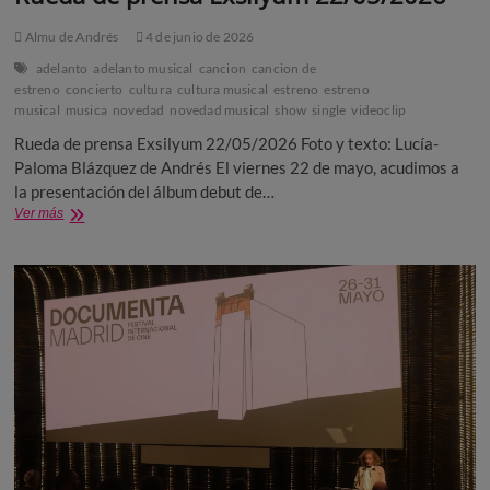
Almu de Andrés
4 de junio de 2026
adelanto
adelanto musical
cancion
cancion de
estreno
concierto
cultura
cultura musical
estreno
estreno
musical
musica
novedad
novedad musical
show
single
videoclip
Rueda de prensa Exsilyum 22/05/2026 Foto y texto: Lucía-
Paloma Blázquez de Andrés El viernes 22 de mayo, acudimos a
la presentación del álbum debut de…
Rueda
Ver más
de
prensa
Exsilyum
22/05/2026