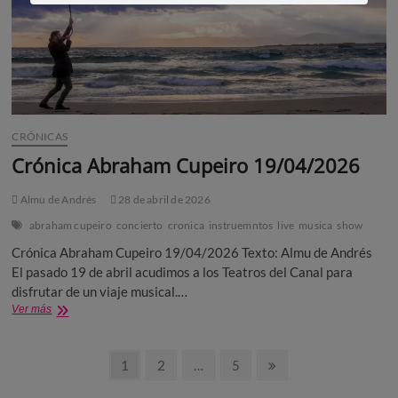
CRÓNICAS
Crónica Abraham Cupeiro 19/04/2026
Almu de Andrés
28 de abril de 2026
abraham cupeiro
concierto
cronica
instruemntos
live
musica
show
Crónica Abraham Cupeiro 19/04/2026 Texto: Almu de Andrés
El pasado 19 de abril acudimos a los Teatros del Canal para
disfrutar de un viaje musical.…
Crónica
Ver más
Abraham
Cupeiro
Paginación
19/04/2026
Página
Página
Página
Página
1
2
…
5
siguiente
de