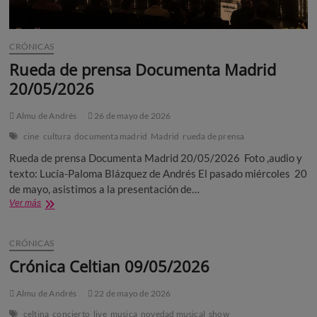
CRÓNICAS
Rueda de prensa Documenta Madrid
20/05/2026
Almu de Andrés
26 de mayo de 2026
cine
cultura
documenta madrid
Madrid
rueda de prensa
Rueda de prensa Documenta Madrid 20/05/2026 Foto ,audio y
texto: Lucía-Paloma Blázquez de Andrés El pasado miércoles 20
de mayo, asistimos a la presentación de…
Rueda
Ver más
de
prensa
Documenta
CRÓNICAS
Madrid
Crónica Celtian 09/05/2026
20/05/2026
Almu de Andrés
22 de mayo de 2026
celtina
concierto
live
musica
novedad musical
show