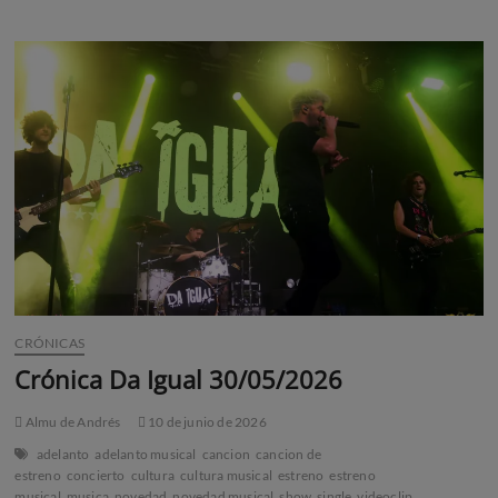
Espacio
Abierto
11/06/2026
CRÓNICAS
Crónica Da Igual 30/05/2026
Almu de Andrés
10 de junio de 2026
adelanto
adelanto musical
cancion
cancion de
estreno
concierto
cultura
cultura musical
estreno
estreno
musical
musica
novedad
novedad musical
show
single
videoclip