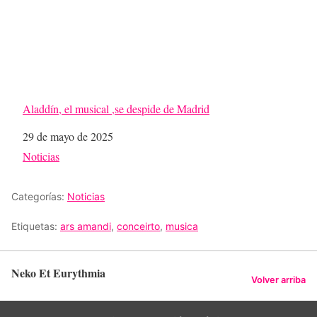
Aladdín, el musical ,se despide de Madrid
Fecha
29 de mayo de 2025
Respecto a
Noticias
Categorías:
Noticias
Etiquetas:
ars amandi
,
conceirto
,
musica
Neko Et Eurythmia
Volver arriba