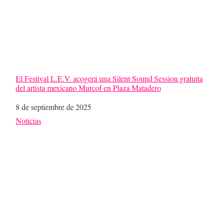
El Festival L.E.V. acogerá una Silent Sound Session gratuita
del artista mexicano Murcof en Plaza Matadero
Fecha
8 de septiembre de 2025
Respecto a
Noticias