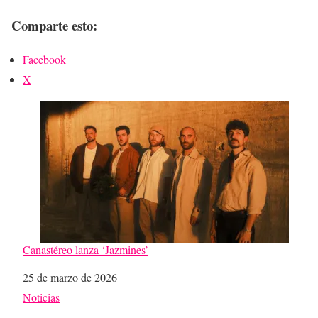
Comparte esto:
Facebook
X
Canastéreo lanza ‘Jazmines’
Fecha
25 de marzo de 2026
Respecto a
Noticias