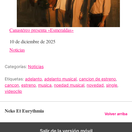
Canastéreo presenta «Esmeraldas»
Fecha
10 de diciembre de 2025
Respecto a
Noticias
Categorías:
Noticias
Etiquetas:
adelanto
,
adelanto musical
,
cancion de estreno
,
cancon
,
estreno
,
musica
,
noedad musical
,
novedad
,
single
,
videoclip
Neko Et Eurythmia
Volver arriba
Salir de la versión móvil