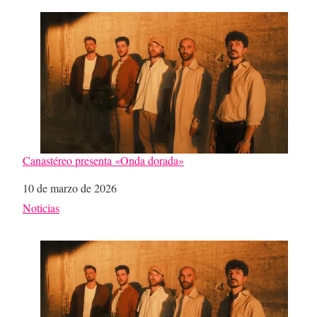
Canastéreo presenta «Onda dorada»
Fecha
10 de marzo de 2026
Respecto a
Noticias