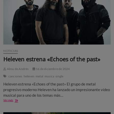
time»
NOTICIAS
Heleven estrena «Echoes of the past»
Almu de Andrés
16 de diciembre de 2024
canciones
heleven
metal
musica
single
Heleven estrena «Echoes of the past» El grupo de metal
progresivo moderno Heleven ha lanzado un impresionante vídeo
musical para uno de los temas más…
Heleven
Ver más
estrena
«Echoes
of