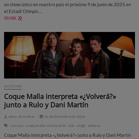
un show único en nuestro país el próximo 9 de junio de 2025 en
el Estadi Olímpic…
Guns
Ver más
N’Roses
única
fecha
en
España
NOTICIAS
Coque Malla interpreta «¿Volverá?»
junto a Rulo y Dani Martín
Almu de Andrés
16 de diciembre de 2024
cancion
coqeu malla
dani martin
rulo
single
volvera
Coque Malla interpreta «¿Volverá?» junto a Rulo y Dani Martín