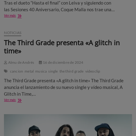
Tras el dueto “Hasta el final” con Leiva y siguiendo con
las Sesiones 40 Aniversario, Coque Malla nos trae una…
Coque
Ver más
Malla
interpreta
«¿Volverá?»
NOTICIAS
junto
The Third Grade presenta «A glitch in
a
Rulo
time»
y
Dani
Almu de Andrés
16 de diciembre de 2024
Martín
cancion
metal
musica
single
the third grade
videoclip
The Third Grade presenta «A glitch in time» The Third Grade
anuncia el lanzamiento de su nuevo single y vídeo musical, A
Glitch in Time,…
The
Ver más
Third
Grade
presenta
«A
glitch
in