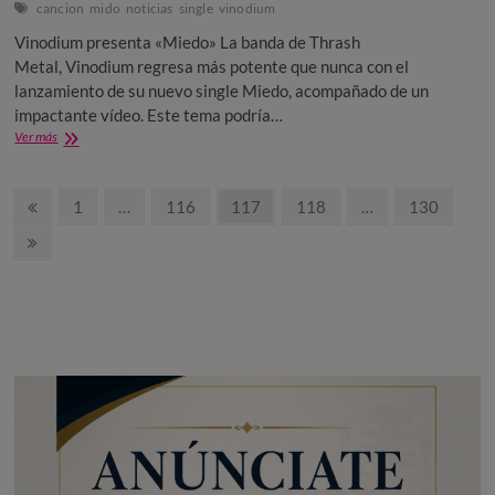
cancion
mido
noticias
single
vinodium
Vinodium presenta «Miedo» La banda de Thrash
Metal, Vinodium regresa más potente que nunca con el
lanzamiento de su nuevo single Miedo, acompañado de un
impactante vídeo. Este tema podría…
Vinodium
Ver más
presenta
«Miedo»
Paginación
Página
Página
Página
Página
Página
Página
1
…
116
117
118
…
130
anterior
de
Página
siguiente
entradas