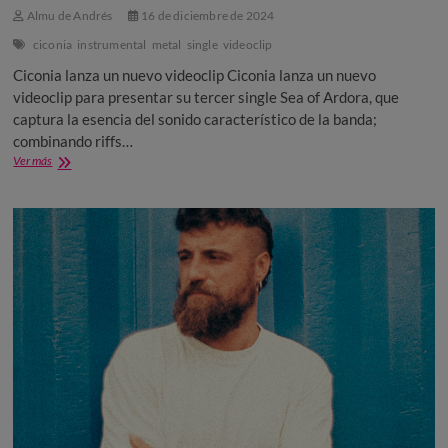
Almu de Andrés
16 de diciembre de 2024
ciconia
instrumental
metal
single
videoclip
Ciconia lanza un nuevo videoclip Ciconia lanza un nuevo
videoclip para presentar su tercer single Sea of Ardora, que
captura la esencia del sonido característico de la banda;
combinando riffs…
Ciconia
Ver más
lanza
un
nuevo
videoclip