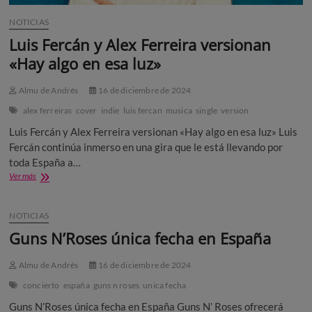
NOTICIAS
Luis Fercán y Alex Ferreira versionan
«Hay algo en esa luz»
Almu de Andrés
16 de diciembre de 2024
alex ferreiras
cover
indie
luis fercan
musica
single
version
Luis Fercán y Alex Ferreira versionan «Hay algo en esa luz» Luis
Fercán continúa inmerso en una gira que le está llevando por
toda España a…
Luis
Ver más
Fercán
y
Alex
NOTICIAS
Ferreira
Guns N’Roses única fecha en España
versionan
«Hay
algo
Almu de Andrés
16 de diciembre de 2024
en
concierto
españa
guns n roses
unica fecha
esa
luz»
Guns N’Roses única fecha en España Guns N’ Roses ofrecerá