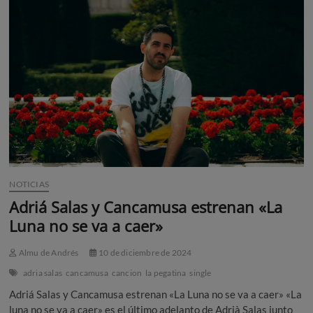
the
past»
NOTICIAS
Adriá Salas y Cancamusa estrenan «La
Luna no se va a caer»
Almu de Andrés
10 de diciembre de 2024
adria salas
cancamusa
cancion
la pegatina
single
Adriá Salas y Cancamusa estrenan «La Luna no se va a caer» «La
luna no se va a caer» es el último adelanto de Adrià Salas junto