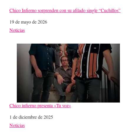
Chico Infierno sorprenden con su afilado single “Cuchillos”
Fecha
19 de mayo de 2026
Respecto a
Noticias
Chico infierno presenta «Tu voz»
Fecha
1 de diciembre de 2025
Respecto a
Noticias