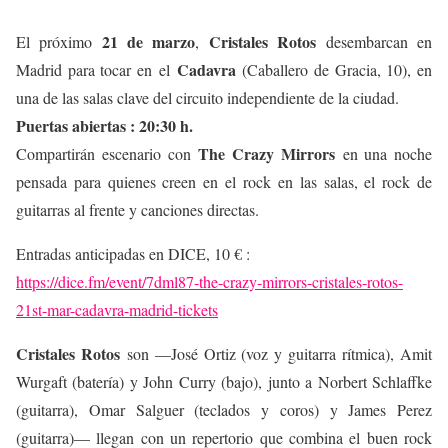
21 de marzo
Cristales Rotos
El próximo
,
desembarcan en
Cadavra
Madrid para tocar en el
(Caballero de Gracia, 10), en
una de las salas clave del circuito independiente de la ciudad.
Puertas abiertas : 20:30 h.
The Crazy Mirrors
Compartirán escenario con
en una noche
pensada para quienes creen en el rock en las salas, el rock de
guitarras al frente y canciones directas.
Entradas anticipadas en DICE, 10 € :
https://dice.fm/event/7dml87-
the-crazy-mirrors-cristales-
rotos-
21st-mar-cadavra-madrid-
tickets
Cristales Rotos
son —José Ortiz (voz y guitarra rítmica), Amit
Wurgaft (batería) y John Curry (bajo), junto a Norbert Schlaffke
(guitarra), Omar Salguer (teclados y coros) y James Perez
(guitarra)— llegan con un repertorio que combina el buen rock