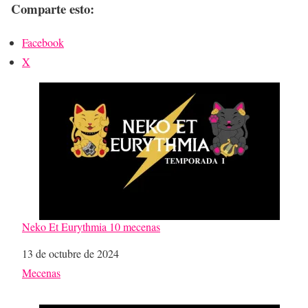
Comparte esto:
Facebook
X
Neko Et Eurythmia 10 mecenas
Fecha
13 de octubre de 2024
Respecto a
Mecenas