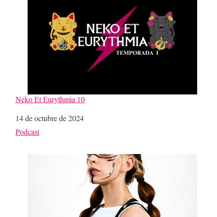
Neko Et Eurythmia 10
Fecha
14 de octubre de 2024
Respecto a
Podcast