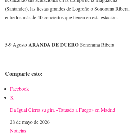
(Santander), las fiestas grandes de Logroño o Sonorama Ribera,
entre los más de 40 conciertos que tienen en esta estación.
ARANDA DE DUERO
5-9 Agosto
Sonorama Ribera
Comparte esto:
Facebook
X
Da Igual Cierra su gira «Tatuado a Fuego» en Madrid
Fecha
28 de mayo de 2026
Respecto a
Noticias