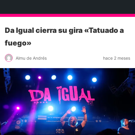
Neko Et Eurythmia
Da Igual cierra su gira «Tatuado a
fuego»
Almu de Andrés
hace 2 meses