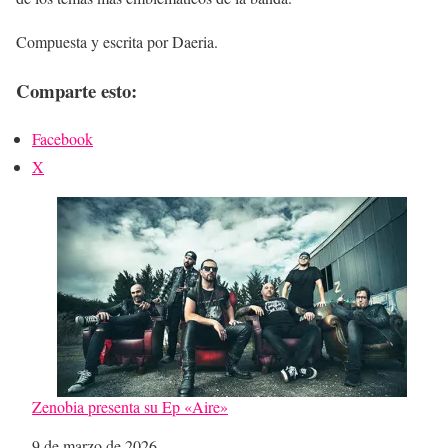
Compuesta y escrita por Daeria.
Comparte esto:
Facebook
X
Zenobia presenta su Ep «Aire»
Fecha
9 de marzo de 2026