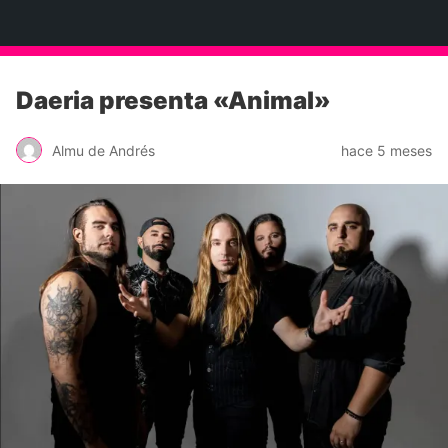
Neko Et Eurythmia
Daeria presenta «Animal»
Almu de Andrés
hace 5 meses