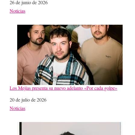
Fecha
26 de junio de 2026
Respecto a
Noticias
Los Mejías presenta su nuevo adelanto «Por cada golpe»
Fecha
20 de julio de 2026
Respecto a
Noticias