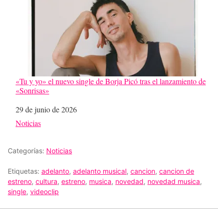
«Tu y yo» el nuevo single de Borja Picó tras el lanzamiento de
«Sonrisas»
Fecha
29 de junio de 2026
Respecto a
Noticias
Categorías:
Noticias
Etiquetas:
adelanto
,
adelanto musical
,
cancion
,
cancion de
estreno
,
cultura
,
estreno
,
musica
,
novedad
,
novedad musica
,
single
,
videoclip