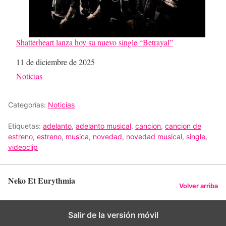
Shatterheart lanza hoy su nuevo single “Betrayal”
Fecha
11 de diciembre de 2025
Respecto a
Noticias
Categorías:
Noticias
Etiquetas:
adelanto
,
adelanto musical
,
cancion
,
cancion de
estreno
,
estreno
,
musica
,
novedad
,
novedad musical
,
single
,
videoclip
Neko Et Eurythmia
Volver arriba
Salir de la versión móvil