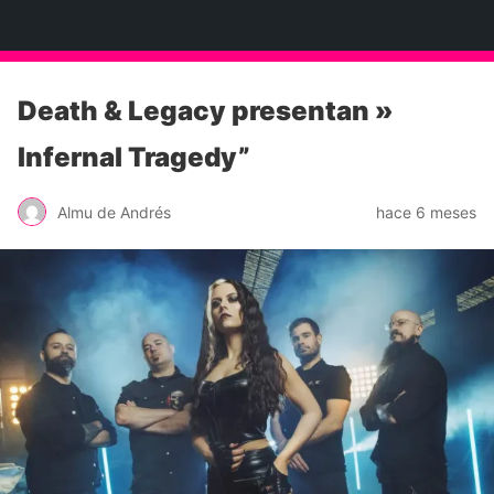
Neko Et Eurythmia
Death & Legacy presentan »
Infernal Tragedy”
Almu de Andrés
hace 6 meses