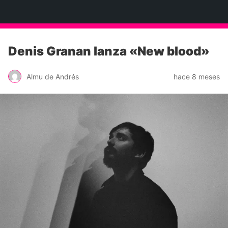
Neko Et Eurythmia
Denis Granan lanza «New blood»
Almu de Andrés
hace 8 meses