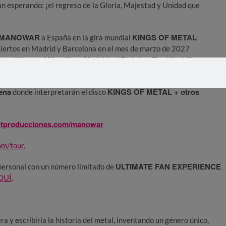
n esperando: ¡el regreso de la Gloria, Majestad y Unidad que
MANOWAR
KINGS OF METAL
a España en la gira mundial
iertos en Madrid y Barcelona en el mes de marzo de 2027
“Kings of Metal” en Madrid y “Fighting The World” en
cos,
 concierto.
ena
KINGS OF METAL
+
otros
donde interpretarán el disco
utproducciones.com/manowar
om/tour
.
ULTIMATE FAN EXPERIENCE
personal con un número limitado de
QUÍ
.
 y escribiría la historia del metal, inventando un género único,