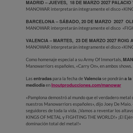
MADRID –
JUEVES
, 18
DE MARZO
2027 PALACIO
MANOWAR interpretarán íntegramente el disco «KING
BARCELONA – S
ÁBADO
, 20
DE MARZO
2027 OL
MANOWAR interpretarán íntegramente el disco «FIG
VALENCIA – MARTES, 23 DE MARZO 2027 ROIG
MANOWAR interpretarán íntegramente el disco «KING
MA
Como homenaje especial a su Army Of Immortals,
Manowarriors españoles, «Carry On», en ambos shows.
entradas
Valencia
a la
Las
para la fecha de
se pondrán
mediodía
Inoutproducciones.com/manowar
en
«Pamplona demostró al mundo que el verdadero metal
nuestros Manowarriors españoles», dijo Joey De Maio.
seguidores de toda la vida. ¡Vamos a reventar los altavo
KINGS OF METAL y FIGHTING THE WORLD!» ¡El Ejército
dominación total del metal!»