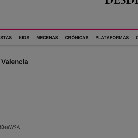
A LA FAMILIA
ISTAS
KIDS
MECENAS
CRÓNICAS
PLATAFORMAS
 Valencia
g-fBeeW9A