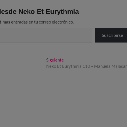
esde Neko Et Eurythmia
ltimas entradas en tu correo electrónico.
Suscribirse
Entrada
Siguiente
siguiente:
Neko Et Eurythmia 110 – Manuela Malasa