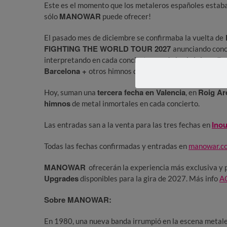
Este es el momento que los metaleros españoles estaba
MANOWAR
sólo
puede ofrecer!
El pasado mes de diciembre se confirmaba la vuelta de
FIGHTING THE WORLD TOUR 2027
anunciando conc
interpretando en cada concierto uno de los icónicos dis
Barcelona +
otros himnos de metal inmortales en cada
tercera fecha en Valencia
Roig Ar
Hoy, suman una
, en
himnos
de metal inmortales en cada concierto.
Ino
Las entradas san a la venta para las tres fechas en
Todas las fechas confirmadas y entradas en
manowar.c
MANOWAR
ofrecerán la experiencia más exclusiva y 
Upgrades
disponibles para la gira de 2027. Más info
A
Sobre MANOWAR:
En 1980, una nueva banda irrumpió en la escena metalera