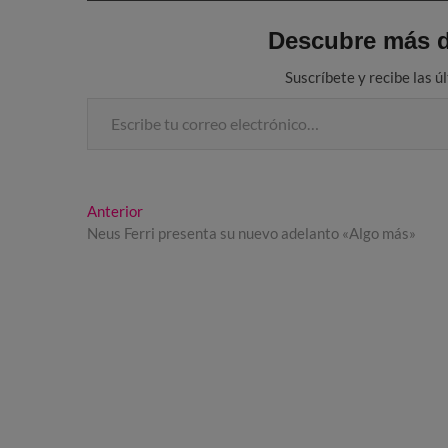
Descubre más d
Suscríbete y recibe las ú
Escribe tu correo electrónico…
Navegación
Entrada
Anterior
anterior:
Neus Ferri presenta su nuevo adelanto «Algo más»
de
entradas