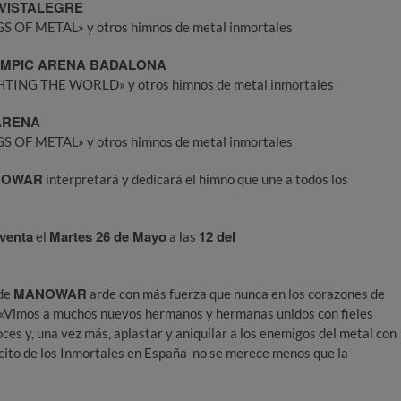
 VISTALEGRE
S OF METAL» y otros himnos de metal inmortales
IMPIC
ARENA
BADALONA
HTING THE WORLD» y otros himnos de metal inmortales
 ARENA
S OF METAL» y otros himnos de metal inmortales
NOWAR
interpretará y dedicará el himno que une a todos los
 venta
Martes 26 de Mayo
12 del
el
a las
MANOWAR
 de
arde con más fuerza que nunca en los corazones de
 «Vimos a muchos nuevos hermanos y hermanas unidos con fieles
ces y, una vez más, aplastar y aniquilar a los enemigos del metal con
 de los Inmortales en España no se merece menos que la