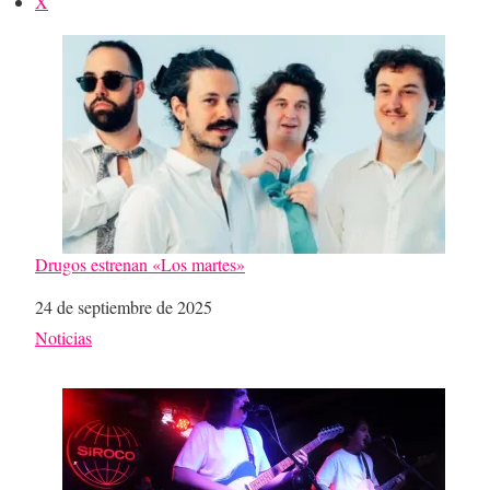
X
Drugos estrenan «Los martes»
Fecha
24 de septiembre de 2025
Respecto a
Noticias