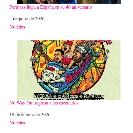
Perujazz llega a España en su 40 aniversario
Fecha
4 de junio de 2026
Respecto a
Noticias
No Way Out regresa a los escenarios
Fecha
19 de febrero de 2026
Respecto a
Noticias