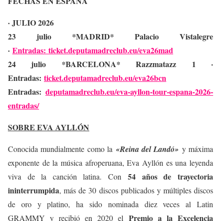
FECHAS EN ESPAÑA
· JULIO 2026
23 julio *MADRID* Palacio Vistalegre
·
Entradas: ticket.deputamadreclub.eu/
eva26mad
24 julio *BARCELONA* Razzmatazz 1 ·
Entradas:
ticket.deputamadreclub.eu/
eva26bcn
Entradas:
deputamadreclub.eu/eva-ayllon-
tour-espana-2026-
entradas/
SOBRE EVA AYLLÓN
Conocida mundialmente como la
«Reina del Landó»
y máxima
exponente de la música afroperuana, Eva Ayllón es una leyenda
54 años de trayectoria
viva de la canción latina. Con
ininterrumpida
, más de 30 discos publicados y múltiples discos
de oro y platino, ha sido nominada diez veces al Latin
Premio a la Excelencia
GRAMMY y recibió en 2020 el