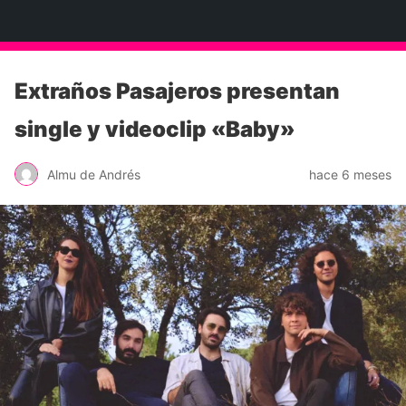
Neko Et Eurythmia
Extraños Pasajeros presentan
single y videoclip «Baby»
Almu de Andrés
hace 6 meses