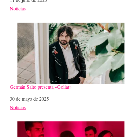
Respecto a
Noticias
Germán Salto presenta «Goliat»
Fecha
30 de mayo de 2025
Respecto a
Noticias