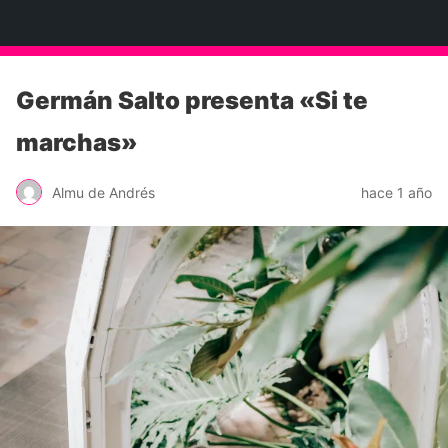
Neko Et Eurythmia
Germán Salto presenta «Si te
marchas»
Almu de Andrés
hace 1 año