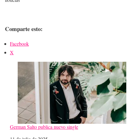
Comparte esto:
Facebook
X
German Salto publica nuevo single
Fecha
11 de julio de 2025