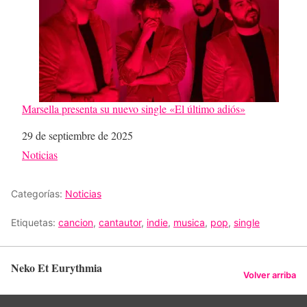
Marsella presenta su nuevo single «El último adiós»
Fecha
29 de septiembre de 2025
Respecto a
Noticias
Categorías:
Noticias
Etiquetas:
cancion
,
cantautor
,
indie
,
musica
,
pop
,
single
Neko Et Eurythmia
Volver arriba