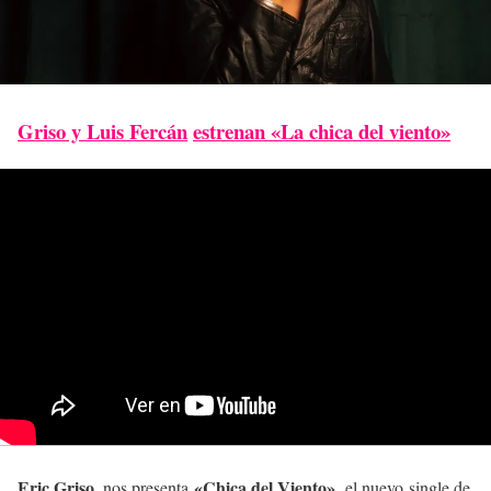
Griso y Luis Fercán
estrenan «La chica del viento»
Eric Griso
«Chica del Viento»,
, nos presenta
el nuevo single de