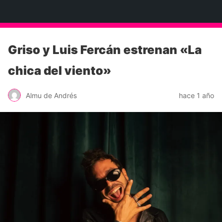
Neko Et Eurythmia
Griso y Luis Fercán estrenan «La
chica del viento»
Almu de Andrés
hace 1 año