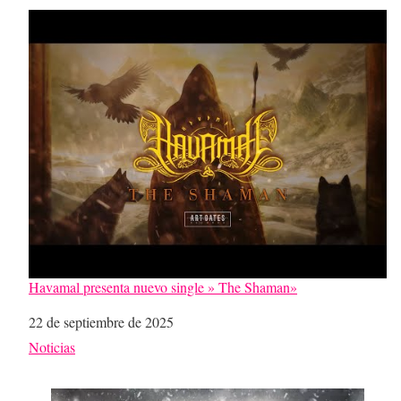
Havamal presenta nuevo single » The Shaman»
Fecha
22 de septiembre de 2025
Respecto a
Noticias