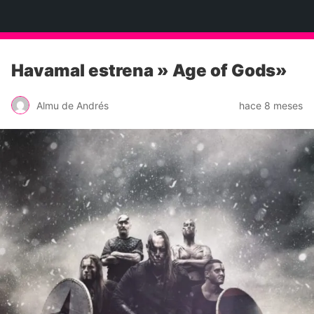
Neko Et Eurythmia
Havamal estrena » Age of Gods»
Almu de Andrés
hace 8 meses