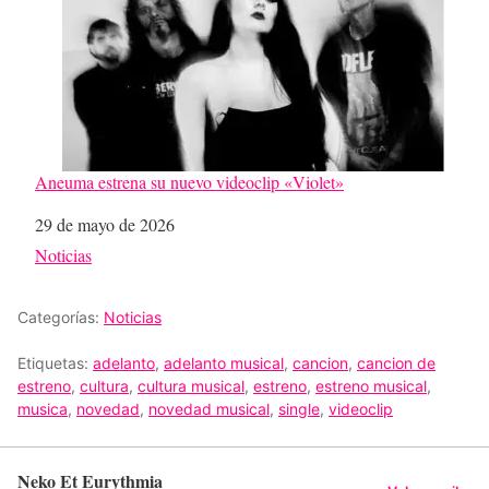
Aneuma estrena su nuevo videoclip «Violet»
Fecha
29 de mayo de 2026
Respecto a
Noticias
Categorías:
Noticias
Etiquetas:
adelanto
,
adelanto musical
,
cancion
,
cancion de
estreno
,
cultura
,
cultura musical
,
estreno
,
estreno musical
,
musica
,
novedad
,
novedad musical
,
single
,
videoclip
Neko Et Eurythmia