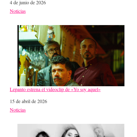
Fecha
4 de junio de 2026
Respecto a
Noticias
Lepanto estrena el videoclip de «Yo soy aquel»
Fecha
15 de abril de 2026
Respecto a
Noticias