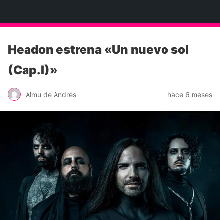
Neko Et Eurythmia
Headon estrena «Un nuevo sol
(Cap.I)»
Almu de Andrés
hace 6 meses