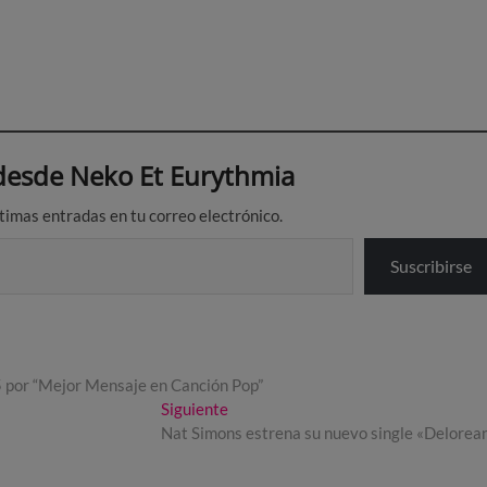
esde Neko Et Eurythmia
ltimas entradas en tu correo electrónico.
Suscribirse
5 por “Mejor Mensaje en Canción Pop”
Entrada
Siguiente
siguiente:
Nat Simons estrena su nuevo single «Delorea