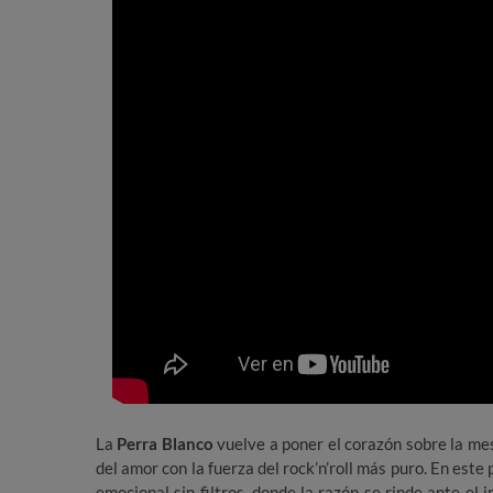
La
Perra Blanco
vuelve a poner el corazón sobre la m
del amor con la fuerza del rock’n’roll más puro. En est
emocional sin filtros, donde la razón se rinde ante el 