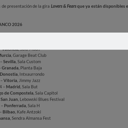
 de presentación de la gira
Lovers & Fears
que ya están disponibles 
LANCO 2026
 –
Barcelona
, Apolo 2
–
Zaragoza
, Sala Oasis
–
Valencia
, Sala Moon
urcia
, Garage Beat Club
 –
Sevilla
, Sala Custom
–
Granada
, Planta Baja
Donostia
, Intxaurrondo
 –
Vitoria
, Jimmy Jazz
4 –
Madrid
, Sala But
go de Compostela
, Sala Capitol
 San Juan
, Lebowski Blues Festival
 –
Ponferrada
, Sala H
 –
Bilbao
, Kafe Antzoki
mansa
, Sendra Almansa Fest