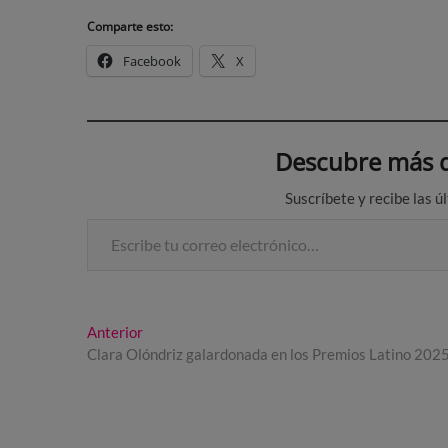
Comparte esto:
Facebook
X
Descubre más d
Suscríbete y recibe las ú
Escribe tu correo electrónico…
Navegación
Entrada
Anterior
anterior:
Clara Olóndriz galardonada en los Premios Latino 202
de
entradas