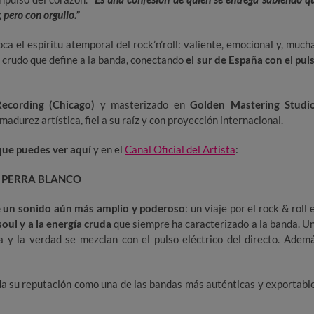
 pero con orgullo.”
oca el espíritu atemporal del rock’n’roll: valiente, emocional y, much
 crudo que define a la banda, conectando
el sur de España con el pul
Recording (Chicago)
y masterizado en
Golden Mastering Studi
durez artística, fiel a su raíz y con proyección internacional.
que puedes ver aquí
y en el
Canal Oficial del Artista
:
A PERRA BLANCO
 un sonido aún más amplio y poderoso
: un viaje por el rock & roll 
soul y a la energía cruda
que siempre ha caracterizado a la banda. U
a y la verdad se mezclan con el pulso eléctrico del directo. Adem
ida su reputación como una de las bandas más auténticas y exportabl