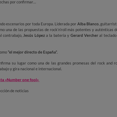
echas por confirmar…
ndo escenarios por toda Europa. Liderada por
Alba Blanco
, guitarrist
mo una de las propuestas de rock’n’roll más potentes y auténticas d
l contrabajo,
Jesús López
a la batería y
Gerard Vercher
al teclado
 como
“el mejor directo de España”.
nfirma su lugar como una de las grandes promesas del rock and ro
bajo y gira nacional e internacional.
nta «Number one fool»
ción de noticias