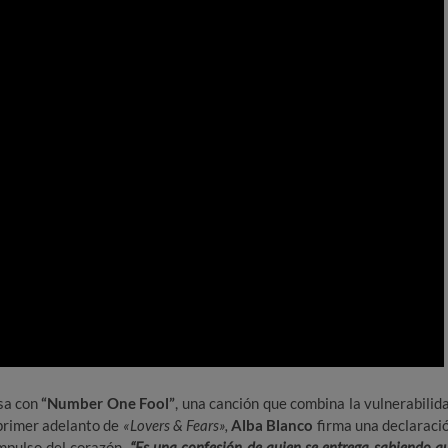
esa con
“Number One Fool”
, una canción que combina la vulnerabilid
e primer adelanto de
«Lovers & Fears»,
Alba Blanco
firma una declaraci
impulso del corazón.
“Es una confesión de quien se entrega sabiendo q