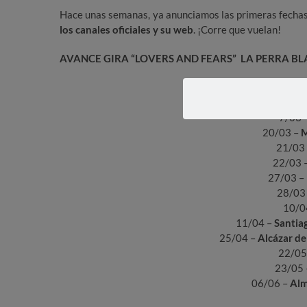
Hace unas semanas, ya anunciamos las primeras fechas
los canales oficiales y su web
. ¡Corre que vuelan!
AVANCE GIRA “LOVERS AND FEARS” LA PERRA B
27/02
6/03 
7/03 
20/03 –
M
21/03
22/03 
27/03 –
28/03
10/0
11/04 –
Santia
25/04 –
Alcázar de
22/05
23/05
06/06 –
Al