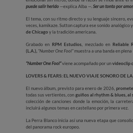
puede salir herido
—explica Alba —.
Ser un tonto por amor,
El tema, con su ritmo directo y su lenguaje sincero, ev
veces, kamikaze. Sutton captura ese sonido analógico y
de Chicago
y la tradición americana.
Grabado en
RPM Estudios
, mezclado en
Reliable 
(L.A.),
“Number One Fool”
muestra a una banda en plena ma
“Number One Fool”
viene acompañado por un
videoclip 
LOVERS & FEARS: EL NUEVO VIAJE SONORO DE L
El nuevo álbum, previsto para enero de 2026,
promete
todas sus vertientes, con
guiños al rhythm & blues, al 
colección de canciones donde la emoción, la carreter
incluirá algunos temas en castellano por primera vez.
La Perra Blanco inicia así una nueva etapa que consol
del panorama rock europeo.