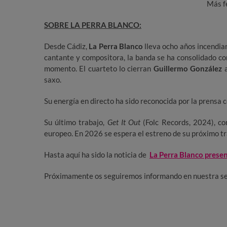
Más f
SOBRE LA PERRA BLANCO:
Desde Cádiz,
La Perra Blanco
lleva ocho años incendia
cantante y compositora, la banda se ha consolidado co
momento. El cuarteto lo cierran
Guillermo González
a
saxo.
Su energía en directo ha sido reconocida por la prensa
Su último trabajo,
Get It Out
(Folc Records, 2024), co
europeo. En 2026 se espera el estreno de su próximo tra
Hasta aquí ha sido la noticia de
La Perra Blanco prese
Próximamente os seguiremos informando en nuestra sec