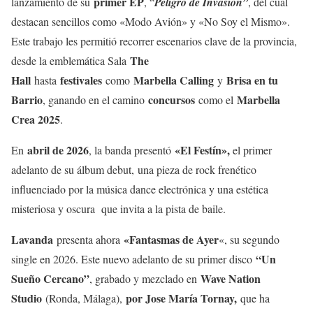
primer EP
lanzamiento de su
, “
Peligro de Invasión”
, del cual
destacan sencillos como «Modo Avión» y «No Soy el Mismo».
Este trabajo les permitió recorrer escenarios clave de la provincia,
The
desde la emblemática Sala
Hall
festivales
Marbella Calling
Brisa en tu
hasta
como
y
Barrio
concursos
Marbella
, ganando en el camino
como el
Crea 2025
.
abril de 2026
«El Festín»
,
En
, la banda presentó
el primer
adelanto de su álbum debut, una pieza de rock frenético
influenciado por la música dance electrónica y una estética
misteriosa y oscura que invita a la pista de baile.
Lavanda
«Fantasmas de Ayer
presenta ahora
«, su segundo
“Un
single en 2026. Este nuevo adelanto de su primer disco
Sueño Cercano”
Wave Nation
, grabado y mezclado en
Studio
por Jose María Tornay,
(Ronda, Málaga),
que ha