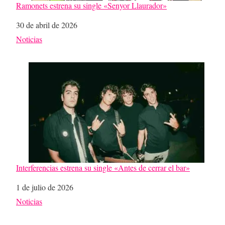
Ramonets estrena su single «Senyor Llaurador»
Fecha
30 de abril de 2026
Respecto a
Noticias
Interferencias estrena su single «Antes de cerrar el bar»
Fecha
1 de julio de 2026
Respecto a
Noticias