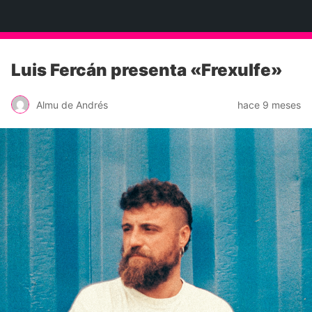
Neko Et Eurythmia
Luis Fercán presenta «Frexulfe»
Almu de Andrés
hace 9 meses