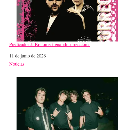
Predicador JJ Bolton estrena «Insurrección»
Fecha
11 de junio de 2026
Respecto a
Noticias