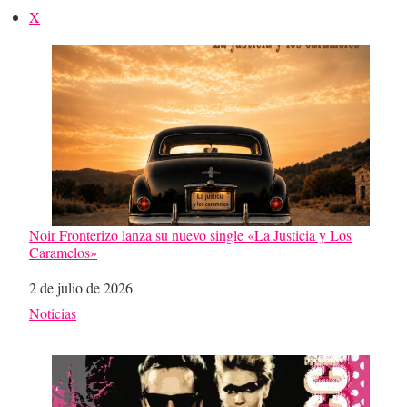
X
Noir Fronterizo lanza su nuevo single «La Justicia y Los
Caramelos»
Fecha
2 de julio de 2026
Respecto a
Noticias