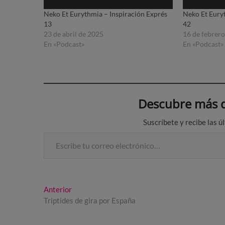
Neko Et Eurythmia – Inspiración Exprés
Neko Et Eury
13
42
23 de abril de 2025
16 de febrer
En «Podcast»
En «Podcast»
Descubre más d
Suscríbete y recibe las ú
Escribe tu correo electrónico…
Navegación
Entrada
Anterior
anterior:
Triptides de gira por España
de
entradas