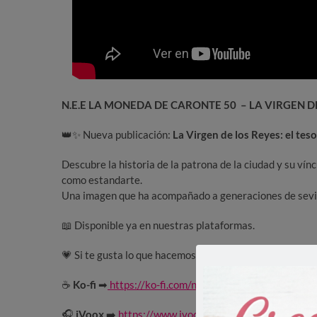
N.E.E LA MONEDA DE CARONTE 50 – LA VIRGEN DE
👑✨ Nueva publicación:
La Virgen de los Reyes: el teso
Descubre la historia de la patrona de la ciudad y su vín
como estandarte.
Una imagen que ha acompañado a generaciones de sevill
📖 Disponible ya en nuestras plataformas.
💗 Si te gusta lo que hacemos, puedes apoyarnos en:
☕
Ko-fi
➡
https://ko-fi.com/nekoeteurythmia
🎧
iVoox
➡️
https://www.ivoox.com/support/632772