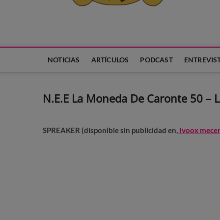
Neko Et Eurythmia
MARCA REGISTRADA. PROGRAMA DE PODCAST PARA TODA
NOTICIAS
ARTÍCULOS
PODCAST
ENTREVIS
N.E.E La Moneda De Caronte 50 – La
SPREAKER (disponible sin publicidad en,
Ivoox mece