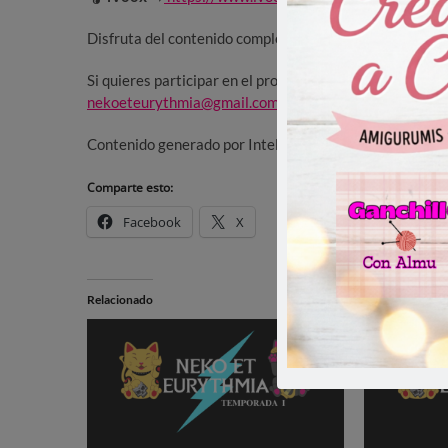
Disfruta del contenido completo en nuestra web:
nekoe
Si quieres participar en el programa, envíanos la histor
nekoeteurythmia@gmail.com
Contenido generado por Inteligencia Artificial
Comparte esto:
Facebook
X
Relacionado