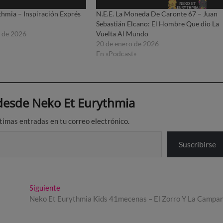
thmia – Inspiración Exprés
N.E.E. La Moneda De Caronte 67 – Juan
Sebastián Elcano: El Hombre Que dio La
o de 2026
Vuelta Al Mundo
20 de enero de 2026
En «Podcast»
esde Neko Et Eurythmia
ltimas entradas en tu correo electrónico.
Suscribirse
Entrada
Siguiente
siguiente:
Neko Et Eurythmia Kids 41mecenas – El Zorro Y La Campa