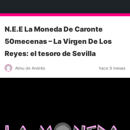
Neko Et Eurythmia
N.E.E La Moneda De Caronte
50mecenas – La Virgen De Los
Reyes: el tesoro de Sevilla
Almu de Andrés
hace 9 meses