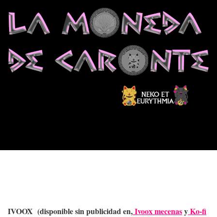
IVOOX (disponible sin publicidad en,
Ivoox mecenas
y
Ko-fi