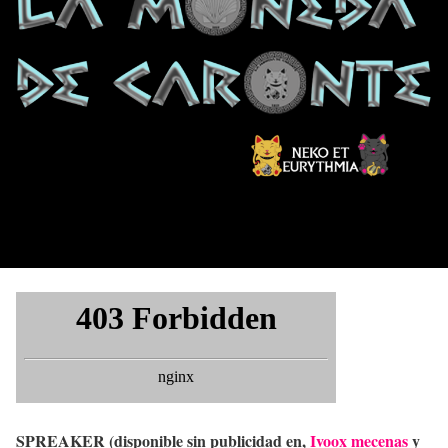
SPREAKER (disponible sin publicidad en,
Ivoox mecenas
y