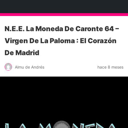
Neko Et Eurythmia
N.E.E. La Moneda De Caronte 64 –
Virgen De La Paloma : El Corazón
De Madrid
Almu de Andrés
hace 8 meses