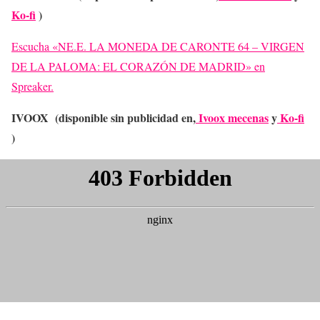
Ko-fi
)
Escucha «NE.E. LA MONEDA DE CARONTE 64 – VIRGEN
DE LA PALOMA: EL CORAZÓN DE MADRID» en
Spreaker.
IVOOX (disponible sin publicidad en,
Ivoox mecenas
y
Ko-fi
)