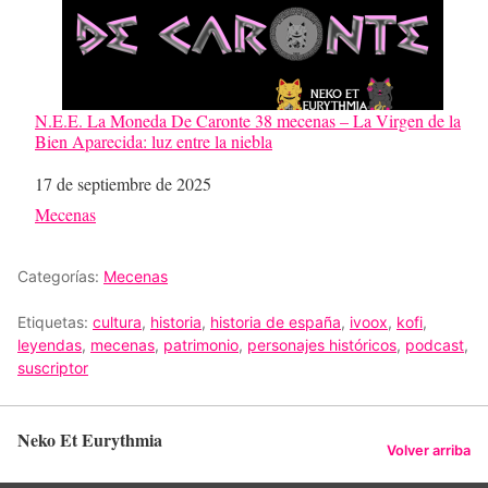
N.E.E. La Moneda De Caronte 38 mecenas – La Virgen de la
Bien Aparecida: luz entre la niebla
Fecha
17 de septiembre de 2025
Respecto a
Mecenas
Categorías:
Mecenas
Etiquetas:
cultura
,
historia
,
historia de españa
,
ivoox
,
kofi
,
leyendas
,
mecenas
,
patrimonio
,
personajes históricos
,
podcast
,
suscriptor
Neko Et Eurythmia
Volver arriba