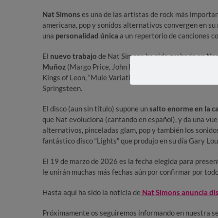
Nat Simons
es una de las artistas de rock más importan
americana, pop y sonidos alternativos convergen en su m
una
personalidad única
a un repertorio de canciones co
El
nuevo trabajo
de Nat Simons ha sido grabado en
Nas
Muñoz
(Margo Price, John Hiatt, Nikki Lane…) y la mez
Kings of Leon, “Mule Variations” de Tom Waits, “The F
Springsteen.
El disco (aun sin título) supone un
salto enorme en la ca
que Nat evoluciona (cantando en español), y da una vuel
alternativos, pinceladas glam, pop y también los sonido
fantástico disco “Lights” que produjo en su día Gary Lo
El 19 de marzo de 2026 es la fecha elegida para present
le unirán muchas más fechas aún por confirmar por todo 
Hasta aquí ha sido la noticia de
Nat Simons anuncia di
Próximamente os seguiremos informando en nuestra sec