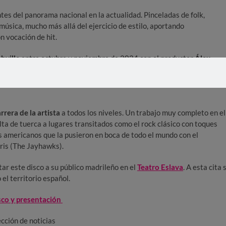
tes del panorama nacional en la actualidad. Pinceladas de folk,
úsica, mucho más allá del ejercicio de estilo, aportando
n vocación de hit.
hville
entre octubre y noviembre de 2024 con el productor
Álex
cla de Jaquire King, productor de trabajos como “Only By the Night” 
all” de Norah Jones o más recientemente Zach Bryan y Bruce
rrera de la artista
a todos los niveles. Un trabajo muy completo en el
ta de tuerca a lugares transitados como el rock clásico con toques
s americanos que la pusieron en boca de todo el mundo con el
uris (The Jayhawks).
ar este disco a su público madrileño en el
Teatro Eslava
. A esta cita 
el territorio español.
sco y presentación
ción de noticias