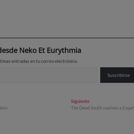
esde Neko Et Eurythmia
ltimas entradas en tu correo electrónico.
Suscribirse
Entrada
Siguiente
siguiente:
llen»
The Dead South vuelven a Espa