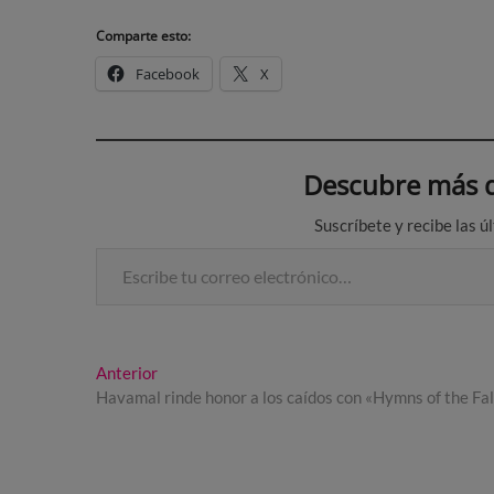
Comparte esto:
Facebook
X
Descubre más d
Suscríbete y recibe las ú
Escribe tu correo electrónico…
Navegación
Entrada
Anterior
anterior:
Havamal rinde honor a los caídos con «Hymns of the Fa
de
entradas