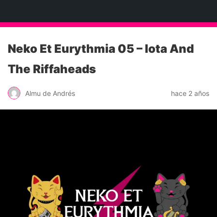
Neko Et Eurythmia
Neko Et Eurythmia 05 – Iota And
The Riffaheads
Almu de Andrés
hace 2 años