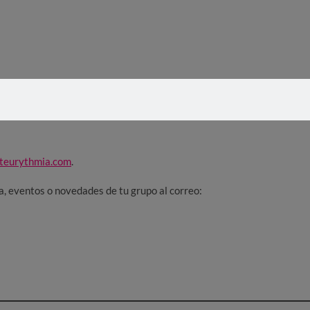
IA
teurythmia.com
.
ia, eventos o novedades de tu grupo al correo: