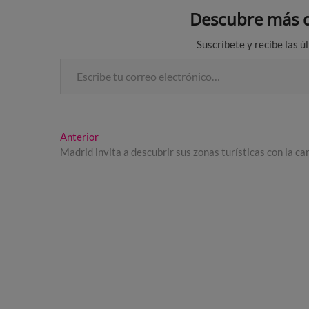
Descubre más d
Suscríbete y recibe las ú
Escribe tu correo electrónico…
Navegación
Entrada
Anterior
anterior:
Madrid invita a descubrir sus zonas turísticas con la ca
de
entradas