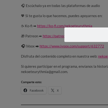
🎧 Escúchalo ya en todas las plataformas de audio
💖 Si te gusta lo que hacemos, puedes apoyarnos en:
☕ Ko-fi ➡
https://ko-fi.com/nekoeteurythmia
🎁 Patreon ➡
h
ttps://patreon.com/NEKOETEURYTHM
🎧
iVoox
➡️
https://www.ivoox.com/support/632772
Disfruta del contenido completo en nuestra web:
nekoe
Si quieres participar en el programa, envíanos la histor
nekoeteurythmia@gmail.com.
Comparte esto:
Facebook
X