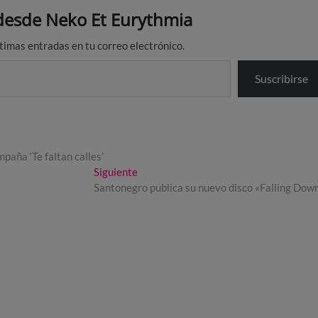
esde Neko Et Eurythmia
ltimas entradas en tu correo electrónico.
Suscribirse
mpaña ‘Te faltan calles’
Entrada
Siguiente
siguiente:
Santonegro publica su nuevo disco «Falling Dow