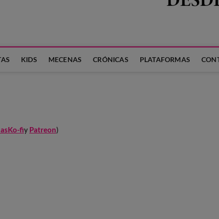
 LA FAMILIA
TAS
KIDS
MECENAS
CRÓNICAS
PLATAFORMAS
CON
nas
Ko-fi
y
Patreon
)