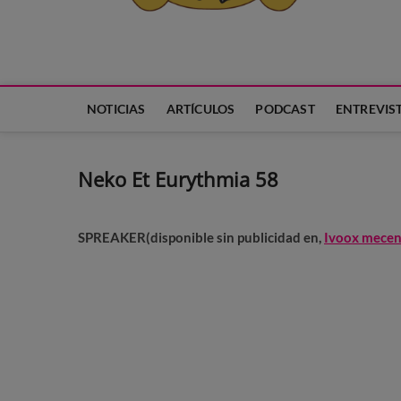
Neko Et Eurythmia
MARCA REGISTRADA. PROGRAMA DE PODCAST PARA TODA
NOTICIAS
ARTÍCULOS
PODCAST
ENTREVIS
Neko Et Eurythmia 58
SPREAKER(disponible sin publicidad en,
Ivoox mece