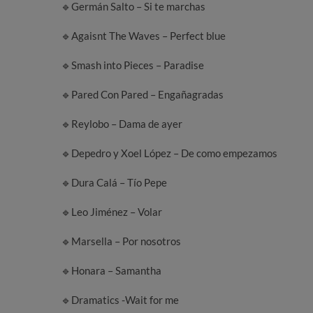
🔹Germán Salto – Si te marchas
🔹Agaisnt The Waves – Perfect blue
🔹Smash into Pieces – Paradise
🔹Pared Con Pared – Engañagradas
🔹Reylobo – Dama de ayer
🔹Depedro y Xoel López – De como empezamos
🔹Dura Calá – Tío Pepe
🔹Leo Jiménez – Volar
🔹Marsella – Por nosotros
🔹Honara – Samantha
🔹Dramatics -Wait for me