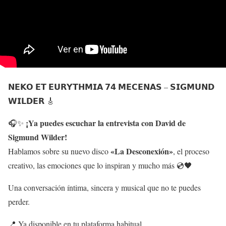
𝗡𝗘𝗞𝗢 𝗘𝗧 𝗘𝗨𝗥𝗬𝗧𝗛𝗠𝗜𝗔 𝟳𝟰 𝗠𝗘𝗖𝗘𝗡𝗔𝗦 – 𝗦𝗜𝗚𝗠𝗨𝗡𝗗
𝗪𝗜𝗟𝗗𝗘𝗥 🎸
¡Ya puedes escuchar la entrevista con David de
🎧✨
Sigmund Wilder!
«La Desconexión»
Hablamos sobre su nuevo disco
, el proceso
creativo, las emociones que lo inspiran y mucho más 💿🖤
Una conversación íntima, sincera y musical que no te puedes
perder.
📍 Ya disponible en tu plataforma habitual