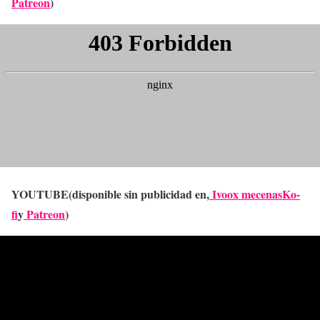
Patreon
)
YOUTUBE(disponible sin publicidad en,
Ivoox mecenas
Ko-
fi
y
Patreon
)