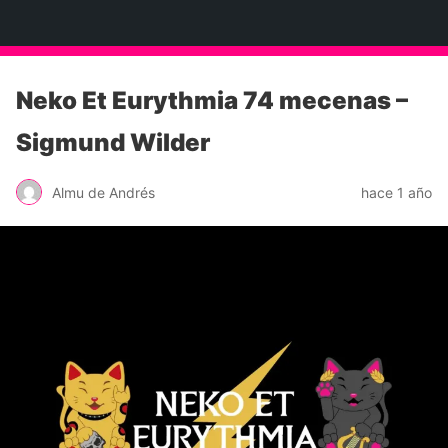
Neko Et Eurythmia
Neko Et Eurythmia 74 mecenas –
Sigmund Wilder
Almu de Andrés
hace 1 año