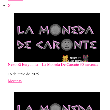
X
Neko Et Eurythmia – La Moneda De Caronte 30 mecenas
Fecha
16 de junio de 2025
Respecto a
Mecenas