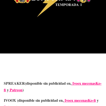
SPREAKER(disponible sin publicidad en,
Ivoox mecenas
Ko-
fi
y
Patreon
)
IVOOX (disponible sin publicidad en,
Ivoox mecenas
Ko-fi
y