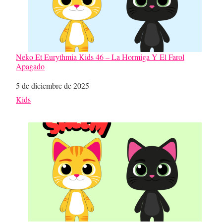
Neko Et Eurythmia Kids 46 – La Hormiga Y El Farol
Apagado
Fecha
5 de diciembre de 2025
Respecto a
Kids