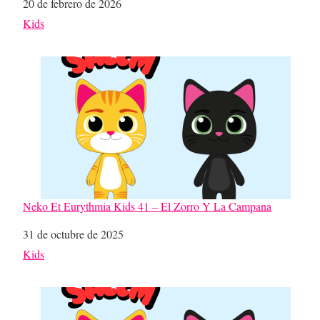
Fecha
20 de febrero de 2026
Respecto a
Kids
Neko Et Eurythmia Kids 41 – El Zorro Y La Campana
Fecha
31 de octubre de 2025
Respecto a
Kids