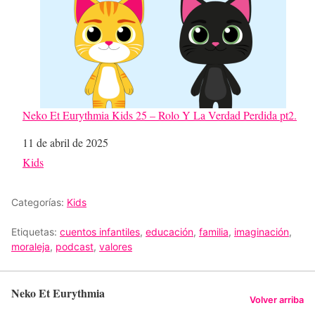
Neko Et Eurythmia Kids 25 – Rolo Y La Verdad Perdida pt2.
Fecha
11 de abril de 2025
Respecto a
Kids
Categorías:
Kids
Etiquetas:
cuentos infantiles
,
educación
,
familia
,
imaginación
,
moraleja
,
podcast
,
valores
Neko Et Eurythmia
Volver arriba