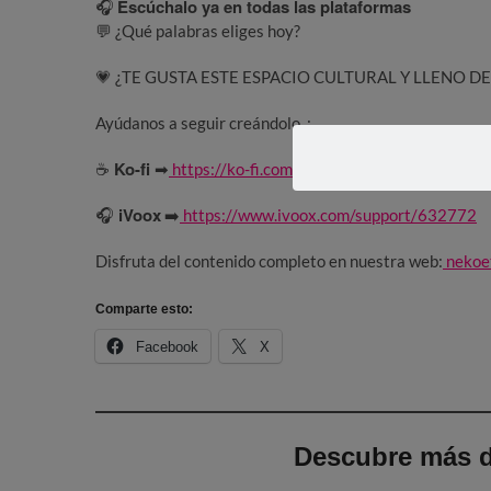
Escúchalo ya en todas las plataformas
🎧
💬 ¿Qué palabras eliges hoy?
💗 ¿TE GUSTA ESTE ESPACIO CULTURAL Y LLENO D
Ayúdanos a seguir creándolo :
Ko-fi
☕
➡
https://ko-fi.com/nekoeteurythmia
iVoox
🎧
➡️
https://www.ivoox.com/support/632772
Disfruta del contenido completo en nuestra web:
nekoe
Comparte esto:
Facebook
X
Descubre más d