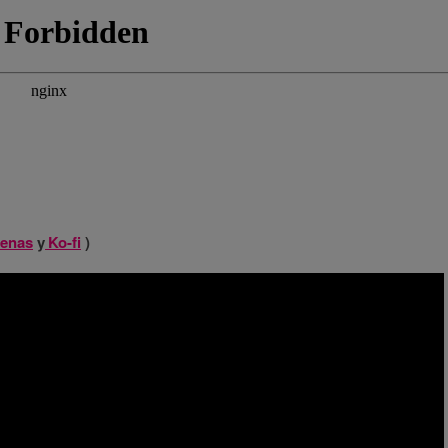
enas
y
Ko-fi
)