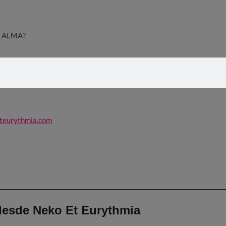
E ALMA?
teurythmia.com
esde Neko Et Eurythmia