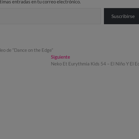
ltimas entradas en tu correo electrónico.
Suscribirse
ideo de “Dance on the Edge”
Entrada
Siguiente
siguiente:
Neko Et Eurythmia Kids 54 – El Niño Y El E