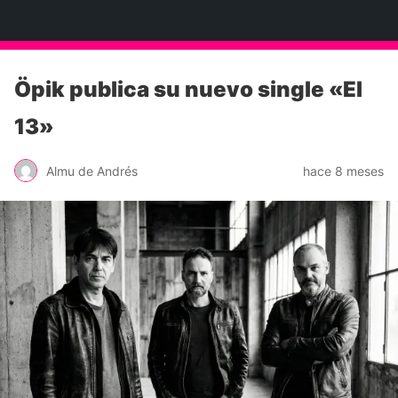
Neko Et Eurythmia
Öpik publica su nuevo single «El
13»
Almu de Andrés
hace 8 meses