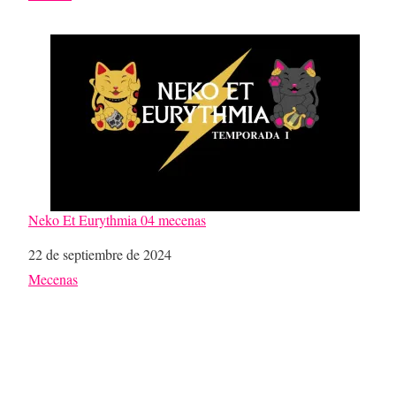
Neko Et Eurythmia 04 mecenas
Fecha
22 de septiembre de 2024
Respecto a
Mecenas