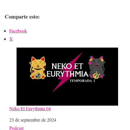
Comparte esto:
Facebook
X
Neko Et Eurythmia 04
Fecha
23 de septiembre de 2024
Respecto a
Podcast